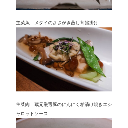
主菜魚 メダイのささがき蒸し茸餡掛け
主菜肉 蔵元厳選豚のにんにく粕漬け焼きエシ
ャロットソース