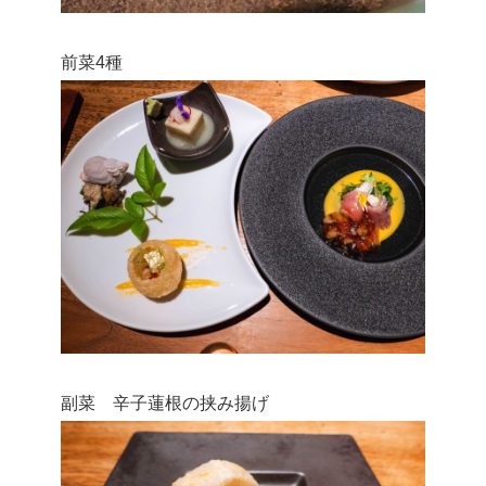
前菜4種
副菜 辛子蓮根の挟み揚げ