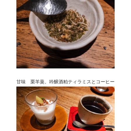
甘味 栗羊羹、吟醸酒粕ティラミスとコーヒー