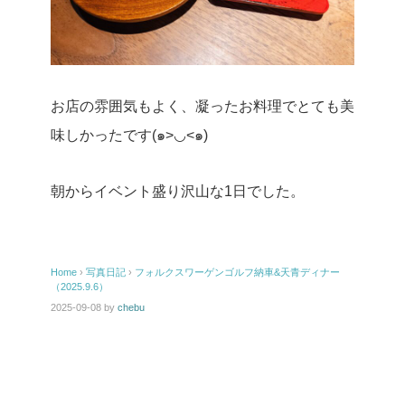
お店の雰囲気もよく、凝ったお料理でとても美
味しかったです(๑>◡<๑)
朝からイベント盛り沢山な1日でした。
Home
›
写真日記
›
フォルクスワーゲンゴルフ納車&天青ディナー
（2025.9.6）
2025-09-08
by
chebu