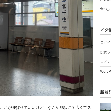
食べ歩
メタ
ログイ
投稿フ
コメン
WordP
新着
。足が伸ばせていいけど、なんか無駄に？広くてス