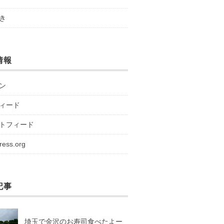
き
情報
ン
ィード
トフィード
ress.org
記事
埼玉で金沢のお寿司食べたよー