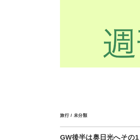
旅行
/
未分類
GW後半は奥日光へその1（2