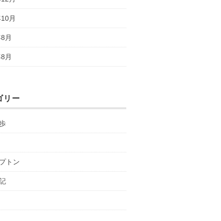
年10月
年8月
年8月
ゴリー
歩
プトン
記