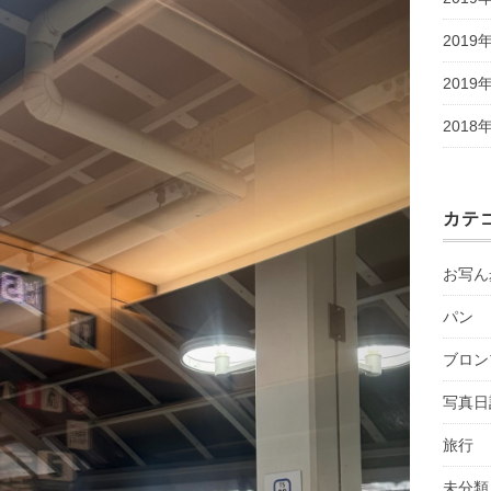
2019
2019
2018
カテ
お写ん
パン
ブロン
写真日
旅行
未分類