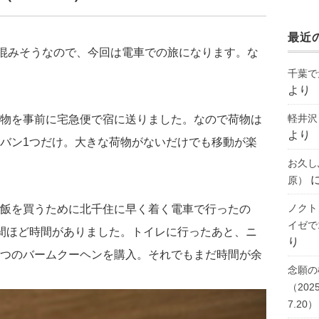
最近
混みそうなので、今回は電車での旅になります。な
千葉で
より
軽井沢
物を事前に宅急便で宿に送りました。なので荷物は
より
バン1つだけ。大きな荷物がないだけでも移動が楽
お久し
原）
ノクト
飯を買うために北千住に早く着く電車で行ったの
イゼで1
間ほど時間がありました。トイレに行ったあと、ニ
り
つのバームクーヘンを購入。それでもまだ時間が余
念願の
（2025
7.20