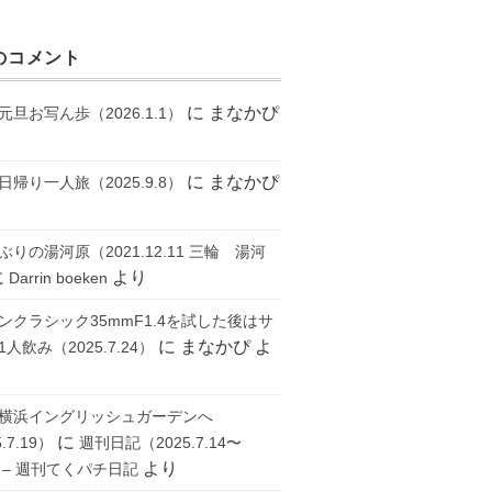
のコメント
に
まなかぴ
元旦お写ん歩（2026.1.1）
に
まなかぴ
日帰り一人旅（2025.9.8）
ぶりの湯河原（2021.12.11 三輪 湯河
に
より
Darrin boeken
ンクラシック35mmF1.4を試した後はサ
に
まなかぴ
よ
人飲み（2025.7.24）
横浜イングリッシュガーデンへ
に
.7.19）
週刊日記（2025.7.14〜
より
） – 週刊てくパチ日記