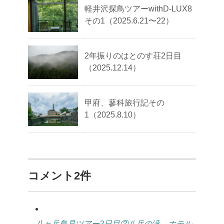
軽井沢探鳥ツアーwithD-LUX8
その1（2025.6.21〜22）
2年振りのはとのす荘2日目
（2025.12.14）
甲府、蓼科旅行記その
1（2025.8.10）
コメント2件
八ヶ岳鳥見ツアー2日目②八岳の滝、ホテル