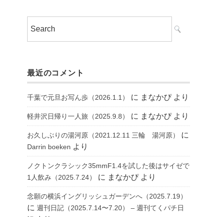
最近のコメント
に
まなかぴ
より
千葉で元旦お写ん歩（2026.1.1）
に
まなかぴ
より
軽井沢日帰り一人旅（2025.9.8）
に
お久しぶりの湯河原（2021.12.11 三輪 湯河原）
より
Darrin boeken
ノクトンクラシック35mmF1.4を試した後はサイゼで
に
まなかぴ
より
1人飲み（2025.7.24）
念願の横浜イングリッシュガーデンへ（2025.7.19）
に
週刊日記（2025.7.14〜7.20） – 週刊てくパチ日