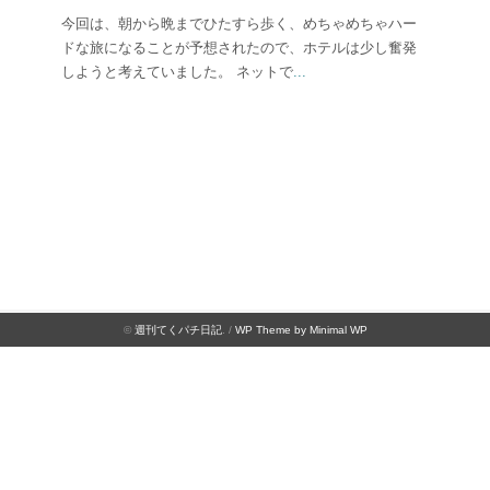
今回は、朝から晩までひたすら歩く、めちゃめちゃハー
ドな旅になることが予想されたので、ホテルは少し奮発
しようと考えていました。 ネットで
...
©
週刊てくパチ日記
. /
WP Theme by Minimal WP