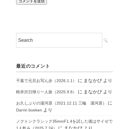
最近のコメント
に
まなかぴ
より
千葉で元旦お写ん歩（2026.1.1）
に
まなかぴ
より
軽井沢日帰り一人旅（2025.9.8）
に
お久しぶりの湯河原（2021.12.11 三輪 湯河原）
より
Darrin boeken
ノクトンクラシック35mmF1.4を試した後はサイゼで
に
まなかぴ
より
1人飲み（2025.7.24）