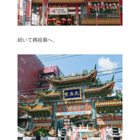
続いて媽祖廟へ。