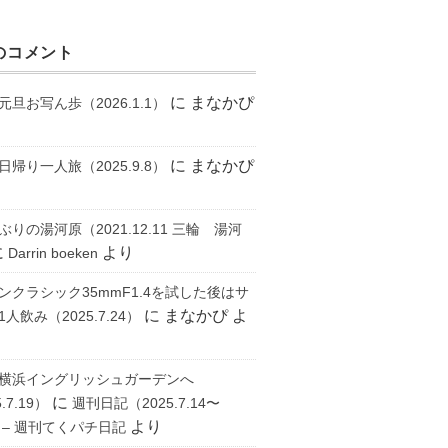
のコメント
に
まなかぴ
元旦お写ん歩（2026.1.1）
に
まなかぴ
日帰り一人旅（2025.9.8）
ぶりの湯河原（2021.12.11 三輪 湯河
に
より
Darrin boeken
ンクラシック35mmF1.4を試した後はサ
に
まなかぴ
よ
人飲み（2025.7.24）
横浜イングリッシュガーデンへ
に
.7.19）
週刊日記（2025.7.14〜
より
） – 週刊てくパチ日記