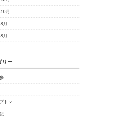
年10月
年8月
年8月
ゴリー
歩
プトン
記