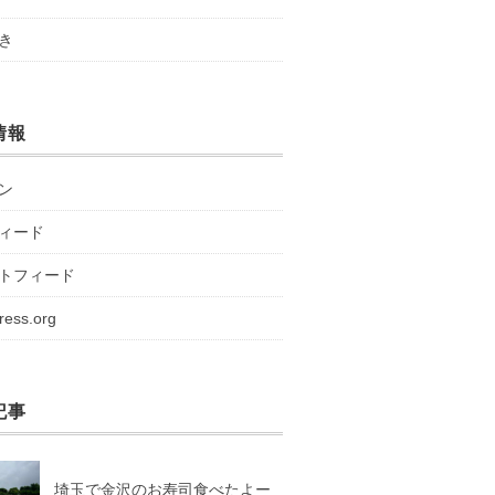
き
情報
ン
ィード
トフィード
ress.org
記事
埼玉で金沢のお寿司食べたよー