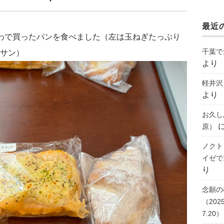
最近
わで買ったパンを食べました（左は玉ねぎたっぷり
千葉で
サン）
より
軽井沢
より
お久し
原）
ノクト
イゼで1
り
念願の
（2025
7.20