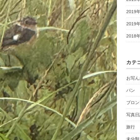
2019
2019
2018
カテ
お写ん
パン
ブロン
写真日
旅行
未分類