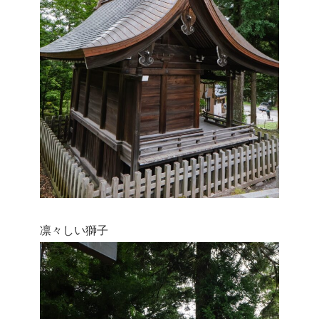
凛々しい獅子