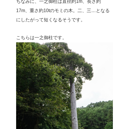
ちなみに
、
一之御柱は直径約
1m
、長さ約
17m
、重さ約
10t
のモミの木。二、三
…
となる
にしたがって短くなる
そうです。
こちらは一之御柱です。